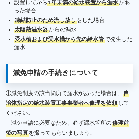
設置してから
1年未満の給水装置から漏水
があ
った場合
凍結防止のため流し放し
をした場合
太陽熱温水器
からの漏水
受水槽および受水槽から先の給水管
で発生した
漏水
減免申請の手続きについて
①減免制度の該当箇所で漏水があった場合は、
自
治体指定の給水装置工事事業者へ修理を依頼
して
ください。
減免申請に必要なため、必ず漏水箇所の
修理前
後の写真
を撮ってもらいましょう。