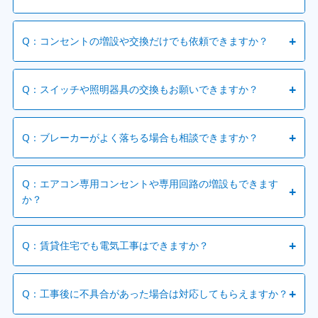
A：電気工事の費用は、工事内容だけでなく、分電盤の状
+
Q：コンセントの増設や交換だけでも依頼できますか？
況、配線距離、壁や天井内の配線経路、使用する部材、既設
設備の状態などによって変わります。共立空調では、現地状
A：はい、対応可能です。コンセントの破損・接触不良・焦
況を確認したうえで必要な工事内容をご案内し、わかりやす
+
Q：スイッチや照明器具の交換もお願いできますか？
げ跡などの修理や交換、使いやすい位置への増設も承ってお
いお見積りを心がけています。
ります。使用する電気機器や設置場所に合わせて、配線状況
A：はい、スイッチの修理・交換・増設や、照明器具の交
や電気容量を確認したうえで施工いたします。
+
Q：ブレーカーがよく落ちる場合も相談できますか？
換・取付、不点灯やちらつきなどのトラブルにも対応してお
ります。器具の種類や設置場所、既設配線の状態を確認し、
A：はい、ご相談いただけます。ブレーカーがよく落ちる原
現場に合った方法で施工いたします。
Q：エアコン専用コンセントや専用回路の増設もできます
因には、電気容量の不足、特定回路への負荷集中、漏電、機
+
か？
器の不具合などが考えられます。現地で分電盤や使用状況を
確認し、必要に応じて回路の増設やブレーカー交換などをご
A：はい、対応可能です。エアコン設置には、専用コンセン
提案します。
+
Q：賃貸住宅でも電気工事はできますか？
トや専用回路が必要になる場合があります。分電盤の空き状
況、配線経路、電圧、コンセント形状などを確認し、安全性
A：賃貸住宅でも対応できる場合がありますが、工事内容に
と使いやすさを考慮した電気工事を行います。
+
Q：工事後に不具合があった場合は対応してもらえますか？
よっては管理会社様やオーナー様への確認が必要です。特
に、壁や天井への穴あけ、配線の新設、分電盤まわりの変