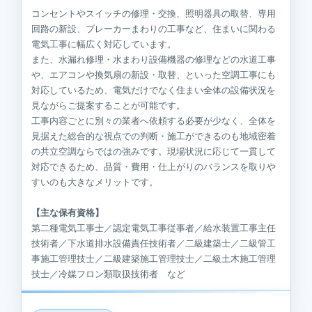
コンセントやスイッチの修理・交換、照明器具の取替、専用
回路の新設、ブレーカーまわりの工事など、住まいに関わる
電気工事に幅広く対応しています。
また、水漏れ修理・水まわり設備機器の修理などの水道工事
や、エアコンや換気扇の新設・取替、といった空調工事にも
対応しているため、電気だけでなく住まい全体の設備状況を
見ながらご提案することが可能です。
工事内容ごとに別々の業者へ依頼する必要が少なく、全体を
見据えた総合的な視点での判断・施工ができるのも地域密着
の共立空調ならではの強みです。現場状況に応じて一貫して
対応できるため、品質・費用・仕上がりのバランスを取りや
すいのも大きなメリットです。
【主な保有資格】
第二種電気工事士／認定電気工事従事者／給水装置工事主任
技術者／下水道排水設備責任技術者／二級建築士／二級管工
事施工管理技士／二級建築施工管理技士／二級土木施工管理
技士／冷媒フロン類取扱技術者 など