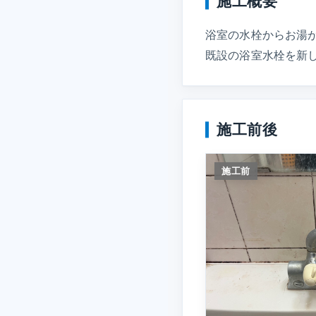
施工概要
浴室の水栓からお湯
既設の浴室水栓を新
施工前後
施工前