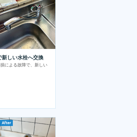
で新しい水栓へ交換
破損による故障で、新しい
。
After