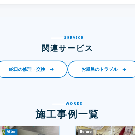
SERVICE
関連サービス
蛇口の修理・交換 →
お風呂のトラブル →
WORKS
施工事例一覧
After
Before