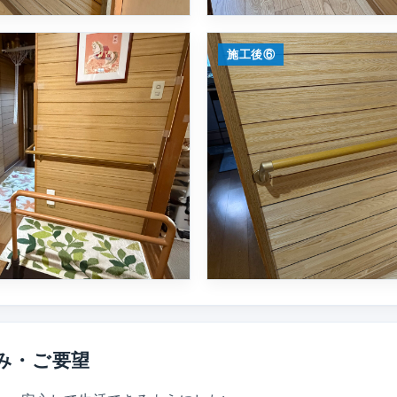
施工後⑥
み・ご要望