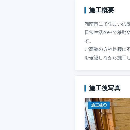
施工概要
湖南市にて住まいの
日常生活の中で移動
す。
ご高齢の方や足腰に
を確認しながら施工
施工後写真
施工後①